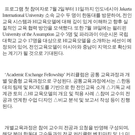
프로그램 첫 참여자로 7월 2일부터 11일까지 인도네시아 Jakarta
International University 소속 교수 두 명이 한동대를 방문하여, 전인
교육 시스템과 HI교육모델에 대해 깊이 있게 이해하고 향후 실
질적인 교육 협력 방안을 모색했다. 또한 7월 18일에는 필리핀
University of the Assumption 교수 5명 및 파라과이 아순시온 국립
대학교 교수 17명을 대상으로 HI교육모델을 소개하는 세션이 예
정되어 있어, 전인교육모델이 아시아와 중남미 지역으로 확산되
는 계기가 될 것으로 기대된다.
‘Academic Exchange Fellowship’ 커리큘럼은 공통 교육과정과 개
별 맞춤형 교육과정으로 구성된다. 공통교육과정에서는 △한동
대의 팀제 및 RC제도를 기반으로 한 전인교육 소개 △기독교 세
계관 토의 △HI 교육모델의 개요 및 적용 사례 △참여 교수의 전
공과 연계한 수업 디자인 △비교 분석 및 보고서 작성 등이 진행
된다.
개별교육과정은 참여 교수의 전공과 요청을 반영해 구성되며,
해당 분야 한동대 교수들과의 전공 커리큘럼 벤치마킹 및 1:1 미