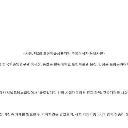
<
사진
:
제
2
회 도헌학술심포지엄 주요참석자 단체사진
>
성 한국학중앙연구원 이사장
,
송호근 한림대학교 도헌학술원 원장
,
김성근 포항공과대
층 내셔널프레스클럽에서
‘
글로컬대학 선정 사립대학의 비전과 과제
:
교육개혁과 사회
접 비전과 과제를 발표한 뒤 기자회견을 열었으며
,
사회 각계각층
130
여 명의 청중이