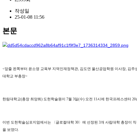
작성일
25-01-08 11:56
본문
<
앞줄 왼쪽부터 윤소영 교육부 지역인재정책관
,
김도연 울산공업학원 이사장
,
김주
대학교 부총장
>
한림대학교
(
총장 최양희
)
도헌학술원이
7
월
3
일
(
수
)
오전
11
시에 한국프레스센터
20
이번 도헌학술심포지엄에서는
〈
글로컬대학
30
〉
에 선정된
3
개 사립대학 총장이 직
을 보였다
.