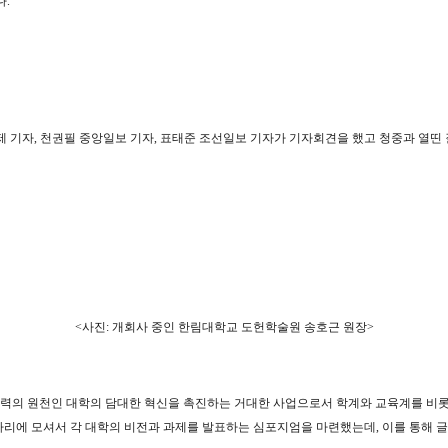
다
.
제 기자
,
천권필 중앙일보 기자
,
표태준 조선일보 기자가 기자회견을 했고 청중과 열띤
<
사진
:
개회사 중인 한림대학교 도헌학술원 송호근 원장
>
쟁력의 원천인 대학의 담대한 혁신을 촉진하는 거대한 사업으로서 학계와 교육계를 비롯
자리에 모셔서 각 대학의 비전과 과제를 발표하는 심포지엄을 마련했는데
,
이를 통해 