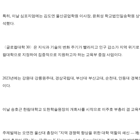
특히
,
이날 심포지엄에는 김도연 울산공업학원 이사장
,
윤희성 학교법인일송학원 
석했다
.
〈
글로컬대학
30
〉
은 지식과 기술의 변화 주기가 빨라지고 인구 감소가 지역 위기
컬대학으로 지정하여 집중적으로 지원하고자 하는 교육부 중점 사업이다
.
2023
년에는 강원대
·
강릉원주대
,
경상국립대
,
부산대
·
부산교대
,
순천대
,
안동대
·
경북
이다
.
이날 송호근 한림대학교 도헌학술원장의 개회사를 시작으로 이주호 부총리 겸 교
주제발제는 오연천 울산대 총장이
“
지역 경쟁력 향상을 위한 대학 역할의 쇄신
―
地