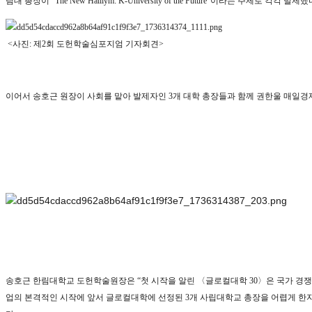
림대 총장이
“The New Halllym: K-University of the Future”
이라는 주제로 각각 발제했
<
사진
:
제
2
회 도헌학술심포지엄 기자회견
>
이어서 송호근 원장이 사회를 맡아 발제자인
3
개 대학 총장들과 함께 권한울 매일경
송호근 한림대학교
도헌학술원장은
“
첫 시작을 알린
〈
글로컬대학
30
〉
은 국가 경
업의 본격적인 시작에 앞서 글로컬대학에 선
정된
3
개 사립대학교 총장을 어렵게 한