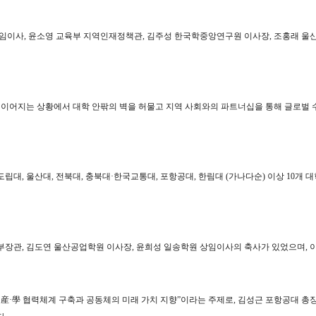
상임이사
,
윤소영 교육부 지역인재정책관
,
김주성 한국학중앙연구원 이사장
,
조홍래 울
로 이어지는 상황에서 대학 안팎의 벽을 허물고 지역 사회와의 파트너십을 통해 글로벌
도립대
,
울산대
,
전북대
,
충북대
·
한국교통대
,
포항공대
,
한림대
(
가나다순
)
이상
10
개 
육부장관
,
김도연 울산공업학원 이사장
,
윤희성 일송학원 상임이사의 축사가 있었으며
,
·
産
·
學
협력체계 구축과 공동체의 미래 가치 지향
”
이라는 주제로
,
김성근 포항공대 총