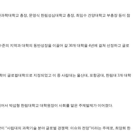
산과학대학교 총장
,
문영식 한림성심대학교 총장
,
최임수 건양대학교 부총장 등이 참
 수준의 지역과 대학의 동반성장을 이끌어 갈
30
개 대학을
4
년에 걸쳐 선정하고 글로
대학이 글로컬대학으로 지정되었고 이 중 사립대는 울산대
,
포항공대
,
한림대
3
개 대학
이어서 박섭형 한림대학교 대학원장이 사회를 맡은 주제발제가 이어졌다
.
장이
“
사립대의 과학기술 분야 글로벌 경쟁력
:
이슈와 전망
”
이라는 주제로
,
최양희 한