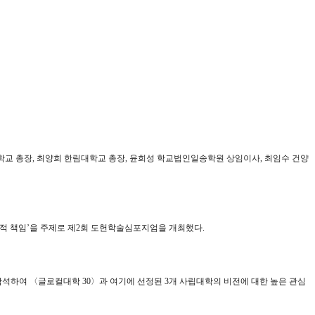
학교 총장
,
최양희 한림대학교 총장
,
윤희성 학교법인일송학원 상임이사
,
최임수 건양
적 책임
’
을 주제로 제
2
회 도헌학술심포지엄을 개최했다
.
 참석하여
〈
글로컬대학
30
〉
과 여기에 선정된
3
개 사립대학의 비전에 대한 높은 관심