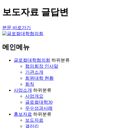
보도자료 글답변
본문 바로가기
메인메뉴
글로컬대학협의회
하위분류
협의회장 인사말
기관소개
회원대학 현황
회칙
사업소개
하위분류
사업개요
글로컬대학30
우수성과사례
홍보자료
하위분류
보도자료
갤러리